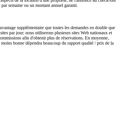
spects de la location d'une propriété, de l'annonce au check-out
e par semaine ou un montant annuel garanti.
 l'avantage supplémentaire que toutes les demandes en double que
sites par jour; nous utiliserons plusieurs sites Web nationaux et
 commissions afin d'obtenir plus de réservations. En moyenne,
 moins bonne dépendra beaucoup du rapport qualité / prix de la