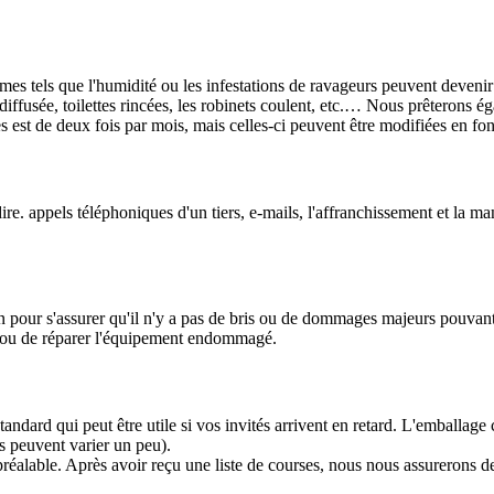
es tels que l'humidité ou les infestations de ravageurs peuvent devenir in
 diffusée, toilettes rincées, les robinets coulent, etc.… Nous prêterons 
 est de deux fois par mois, mais celles-ci peuvent être modifiées en fon
re. appels téléphoniques d'un tiers, e-mails, l'affranchissement et la man
n pour s'assurer qu'il n'y a pas de bris ou de dommages majeurs pouvant
/ ou de réparer l'équipement endommagé.
ard qui peut être utile si vos invités arrivent en retard. L'emballage co
ts peuvent varier un peu).
alable. Après avoir reçu une liste de courses, nous nous assurerons de l'