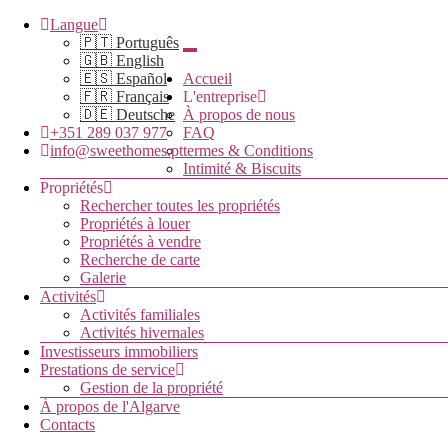
Langue
🇵🇹 Português
🇬🇧 English
🇪🇸 Español
Accueil
🇫🇷 Français
L'entreprise
🇩🇪 Deutsche
À propos de nous
+351 289 037 977
FAQ
info@sweethomes.pt
termes & Conditions
Intimité & Biscuits
Propriétés
Rechercher toutes les propriétés
Propriétés à louer
Propriétés à vendre
Recherche de carte
Galerie
Activités
Activités familiales
Activités hivernales
Investisseurs immobiliers
Prestations de service
Gestion de la propriété
À propos de l'Algarve
Contacts