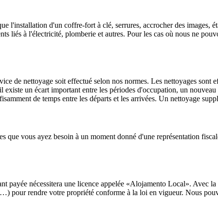
e l'installation d'un coffre-fort à clé, serrures, accrocher des images, 
ents liés à l'électricité, plomberie et autres. Pour les cas où nous ne
ce de nettoyage soit effectué selon nos normes. Les nettoyages sont effe
S'il existe un écart important entre les périodes d'occupation, un nouveau
uffisamment de temps entre les départs et les arrivées. Un nettoyage sup
ances que vous ayez besoin à un moment donné d'une représentation fiscal
étant payée nécessitera une licence appelée «Alojamento Local». Avec la
etc…) pour rendre votre propriété conforme à la loi en vigueur. Nous pou