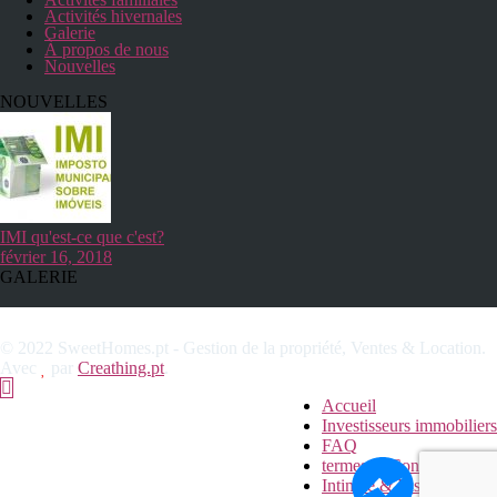
Activités hivernales
Galerie
À propos de nous
Nouvelles
NOUVELLES
IMI qu'est-ce que c'est?
février 16, 2018
GALERIE
© 2022 SweetHomes.pt - Gestion de la propriété, Ventes & Location.
Avec
par
Creathing.pt
.
Accueil
Investisseurs immobiliers
FAQ
termes & Conditions
Intimité & Biscuits