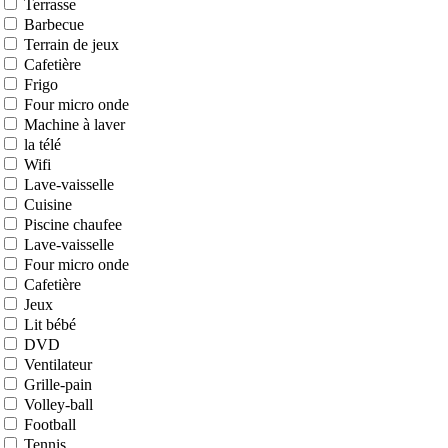
Terrasse
Barbecue
Terrain de jeux
Cafetière
Frigo
Four micro onde
Machine à laver
la télé
Wifi
Lave-vaisselle
Cuisine
Piscine chaufee
Lave-vaisselle
Four micro onde
Cafetière
Jeux
Lit bébé
DVD
Ventilateur
Grille-pain
Volley-ball
Football
Tennis