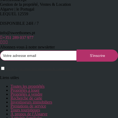
Gestion de la propriété, Ventes & Location
Algarve | le Portugal
LEQUEL 12559
DISPONIBLE 24H / 7
info@sweethomes.pt
+351 289 037 977
Abonnez-vous à notre newsletter
J'ai lu et j'accepte les conditions & conditions
Liens utiles
Toutes les propriétés
Propriétés à louer
Propriétés à vendre
Recherche de carte
Investisseurs immobiliers
Prestations de service
Tours touristiques
À propos de l'Algarve
Activités familiales