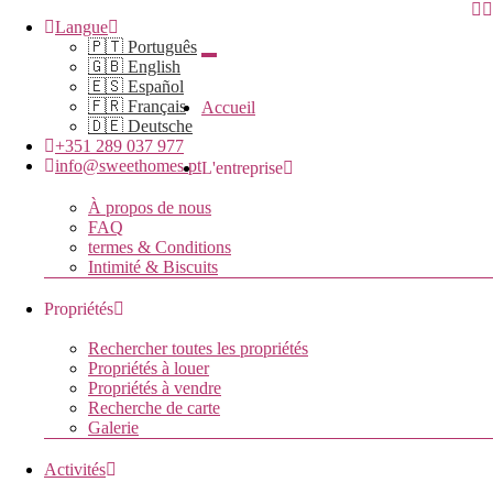
Langue
🇵🇹 Português
🇬🇧 English
🇪🇸 Español
🇫🇷 Français
Accueil
🇩🇪 Deutsche
+351 289 037 977
info@sweethomes.pt
L'entreprise
À propos de nous
FAQ
termes & Conditions
Intimité & Biscuits
Propriétés
Rechercher toutes les propriétés
Propriétés à louer
Propriétés à vendre
Recherche de carte
Galerie
Activités