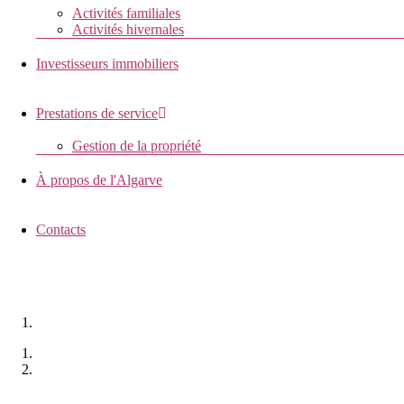
Activités familiales
Activités hivernales
Investisseurs immobiliers
Prestations de service
Gestion de la propriété
À propos de l'Algarve
Contacts
QUINTA COUPE LES NOIX
Monchique, le Portugal
Accueil
Propriétés
Quinta coupe les noix