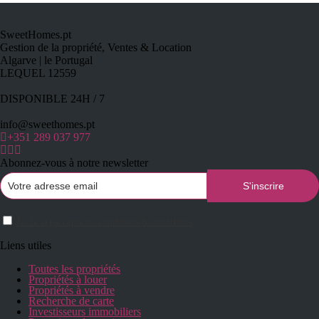
SweetHomes.pt
Gestion de la propriété, Ventes & Location
Algarve | le Portugal
LEQUEL 12559
DISPONIBLE 24H / 7
info@sweethomes.pt
+351 289 037 977
Abonnez-vous à notre newsletter
J'ai lu et j'accepte les conditions & conditions
Liens utiles
Toutes les propriétés
Propriétés à louer
Propriétés à vendre
Recherche de carte
Investisseurs immobiliers