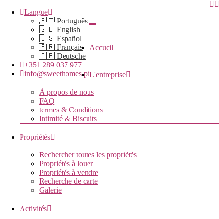
Langue
🇵🇹 Português
🇬🇧 English
🇪🇸 Español
🇫🇷 Français
Accueil
🇩🇪 Deutsche
+351 289 037 977
info@sweethomes.pt
L'entreprise
À propos de nous
FAQ
termes & Conditions
Intimité & Biscuits
Propriétés
Rechercher toutes les propriétés
Propriétés à louer
Propriétés à vendre
Recherche de carte
Galerie
Activités