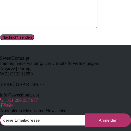
SweetHomes.pt
Immobilienverwaltung, Der Umsatz & Vermietungen
Algarve | Portugal
WELCHE 12559
VERFÜGBAR 24H / 7
info@sweethomes.pt
+351 289 037 977
Abonnieren Sie unseren Newsletter