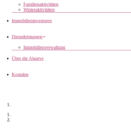
Familienaktivitäten
Winteraktivitäten
Immobilieninvestoren
Dienstleistungen
Immobilienverwaltung
Über die Algarve
Kontakte
QUINTA SCHNEIDET NÜSSE
Monchique, Portugal
Zuhause
Eigenschaften
Quinta schneidet Nüsse