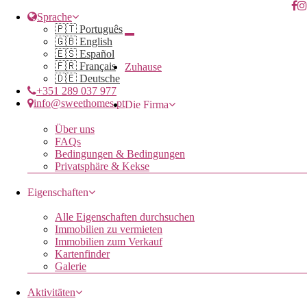
Sprache
🇵🇹 Português
🇬🇧 English
🇪🇸 Español
🇫🇷 Français
Zuhause
🇩🇪 Deutsche
+351 289 037 977
info@sweethomes.pt
Die Firma
Über uns
FAQs
Bedingungen & Bedingungen
Privatsphäre & Kekse
Eigenschaften
Alle Eigenschaften durchsuchen
Immobilien zu vermieten
Immobilien zum Verkauf
Kartenfinder
Galerie
Aktivitäten